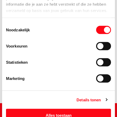
informatie die je aan ze hebt verstrekt of die ze hebben
verzameld op basis van jouw gebruik van hun services.
Toestemmingsselectie
Noodzakelijk
Voorkeuren
1.
65
Statistieken
Marketing
Details tonen
Alles toestaan