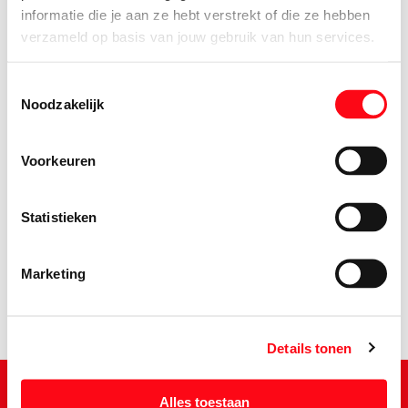
informatie die je aan ze hebt verstrekt of die ze hebben
verzameld op basis van jouw gebruik van hun services.
Toestemmingsselectie
Noodzakelijk
Voorkeuren
1.
08
Statistieken
Marketing
Details tonen
Alles toestaan