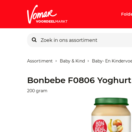
Fold
KIK-kaart
Assortiment
Baby & Kind
Baby- En Kindervo
Pincode v
Bonbebe F0806 Yoghurt
Persoonlij
200 gram