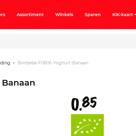
ers
Assortiment
Winkels
Sparen
KIK-kaart
eding
Bonbebe-F0806-Yoghurt-Banaan
ergeten
 Banaan
k KIK-account
85
0.