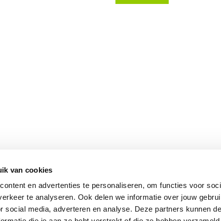
ik van cookies
Vomar nieuwsbrief
ontent en advertenties te personaliseren, om functies voor soci
erkeer te analyseren. Ook delen we informatie over jouw gebru
or social media, adverteren en analyse. Deze partners kunnen 
ormatie die je aan ze hebt verstrekt of die ze hebben verzameld