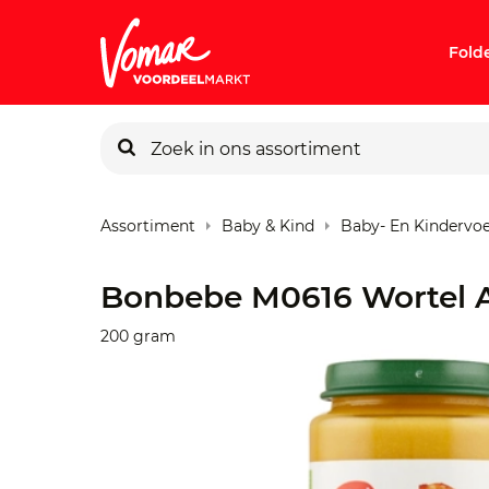
Fold
KIK-kaart
Assortiment
Baby & Kind
Baby- En Kindervo
Pincode v
Bonbebe M0616 Wortel A
Persoonlij
200 gram