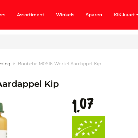
ers
Assortiment
Winkels
Sparen
KIK-kaart
eding
Bonbebe-M0616-Wortel-Aardappel-Kip
ergeten
ardappel Kip
k KIK-account
07
1.