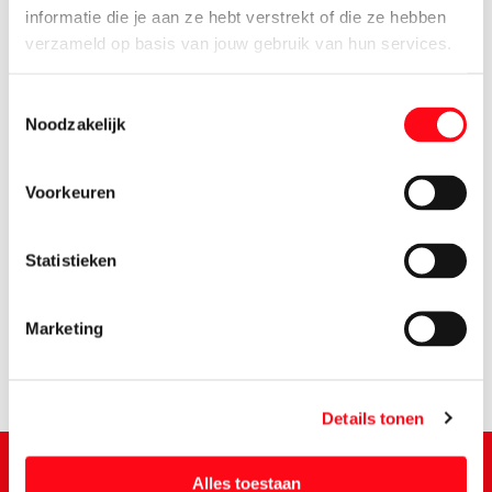
informatie die je aan ze hebt verstrekt of die ze hebben
verzameld op basis van jouw gebruik van hun services.
Toestemmingsselectie
Noodzakelijk
Voorkeuren
1.
09
Statistieken
Marketing
Details tonen
Alles toestaan