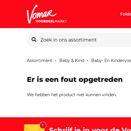
Fold
KIK-kaart
Assortiment
Baby & Kind
Baby- En Kindervo
Pincode v
Er is een fout opgetreden
Persoonlij
We hebben het product niet kunnen vinden.
Schrijf je in voor de 