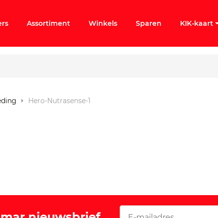
ers
Assortiment
Winkels
Sparen
KIK-kaart
eding
Hero-Nutrasense-1
ergeten
k KIK-account
Vomar nieuwsbrief