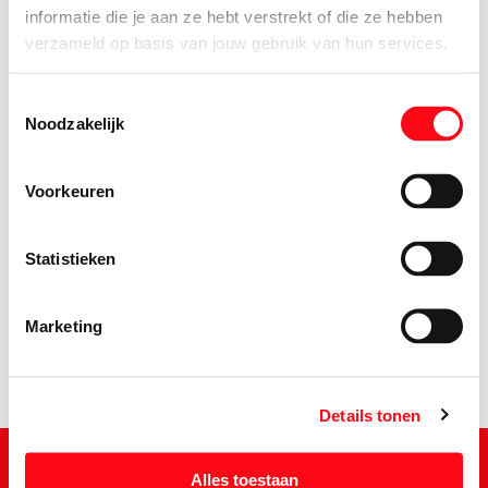
informatie die je aan ze hebt verstrekt of die ze hebben
verzameld op basis van jouw gebruik van hun services.
Toestemmingsselectie
Noodzakelijk
Voorkeuren
1.
67
Statistieken
Marketing
Details tonen
Alles toestaan