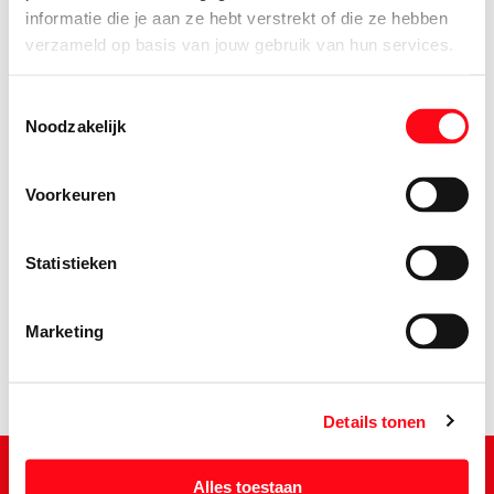
informatie die je aan ze hebt verstrekt of die ze hebben
verzameld op basis van jouw gebruik van hun services.
Toestemmingsselectie
Noodzakelijk
Voorkeuren
1.
98
Statistieken
Marketing
Details tonen
Alles toestaan