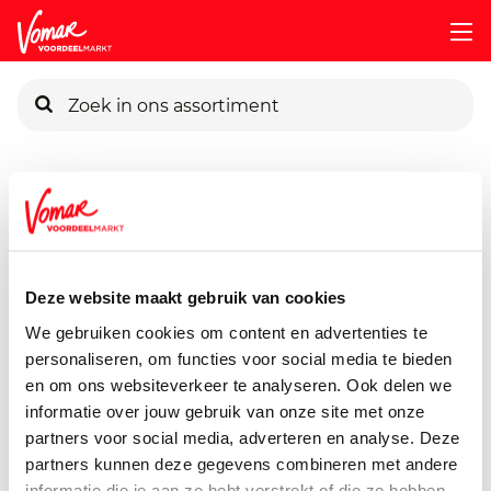
KIK-kaart
Assortiment
Baby & Kind
Baby- En Kindervoeding
Ol
Pincode vergeten
Olvarit 4m+ Pap Rijstebloem
200 gram
Deze website maakt gebruik van cookies
Persoonlijk KIK-account
We gebruiken cookies om content en advertenties te
personaliseren, om functies voor social media te bieden
en om ons websiteverkeer te analyseren. Ook delen we
informatie over jouw gebruik van onze site met onze
partners voor social media, adverteren en analyse. Deze
partners kunnen deze gegevens combineren met andere
informatie die je aan ze hebt verstrekt of die ze hebben