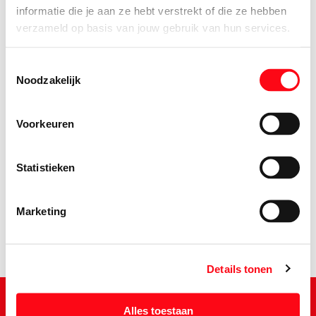
informatie die je aan ze hebt verstrekt of die ze hebben
verzameld op basis van jouw gebruik van hun services.
Toestemmingsselectie
Noodzakelijk
Voorkeuren
1.
25
Statistieken
Marketing
Details tonen
Alles toestaan