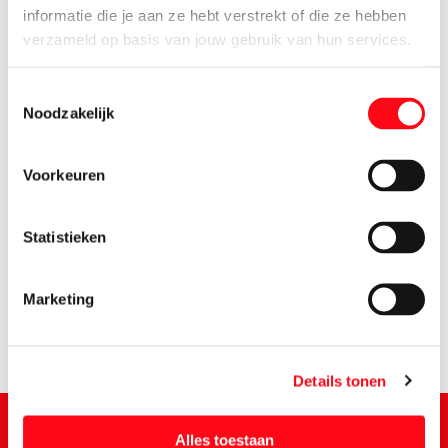
informatie die je aan ze hebt verstrekt of die ze hebben
verzameld op basis van jouw gebruik van hun services.
Toestemmingsselectie
Noodzakelijk
Voorkeuren
1.
05
Statistieken
Marketing
Details tonen
Alles toestaan