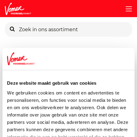
KIK-kaart
Assortiment
Baby & Kind
Baby- En Kindervoeding
Ro
Pincode vergeten
Roosvicee Vruchtenmix
500 ml
Deze website maakt gebruik van cookies
Persoonlijk KIK-account
We gebruiken cookies om content en advertenties te
personaliseren, om functies voor social media te bieden
en om ons websiteverkeer te analyseren. Ook delen we
informatie over jouw gebruik van onze site met onze
partners voor social media, adverteren en analyse. Deze
partners kunnen deze gegevens combineren met andere
informatie die je aan ze hebt verstrekt of die ze hebben