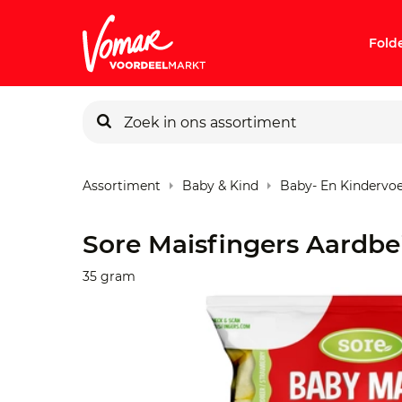
Fold
KIK-kaart
Assortiment
Baby & Kind
Baby- En Kindervo
Pincode v
Sore Maisfingers Aardbe
Persoonlij
35 gram