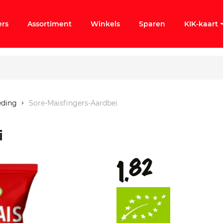
ers
Assortiment
Winkels
Sparen
KIK-kaart
eding
Sore-Maisfingers-Aardbei
ergeten
i
k KIK-account
82
1.