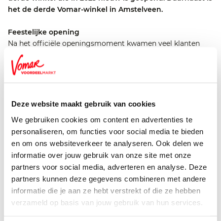
het de derde Vomar-winkel in Amstelveen.
Feestelijke opening
Na het officiële openingsmoment kwamen veel klanten
een kijkje nemen in de nieuwe winkel en profiteren van vele
spectaculaire openingsaanbiedingen. Bij aankoop van hun
boodschappen ontvingen zij bovendien een gratis koekblik
dat gevuld was met een pak luxe koekjes. Via een voucher
die wordt uitgedeeld bij de kassa maken zij bovendien kans
Deze website maakt gebruik van cookies
op een Vomar cadeaukaart ter waarde van € 100.
We gebruiken cookies om content en advertenties te
personaliseren, om functies voor social media te bieden
Loyaliteitsprogramma Klant-is-Koning
en om ons websiteverkeer te analyseren. Ook delen we
Via het loyaliteitsprogramma van Vomar kunnen klanten
informatie over jouw gebruik van onze site met onze
profteren van diverse voordelen. Zij kunnen met een Klant-
partners voor social media, adverteren en analyse. Deze
is-Koning-kaart sparen voor 6% premie op kooppunten die
partners kunnen deze gegevens combineren met andere
worden aangekocht bij de kassa. Via de Vomar-app kunnen
informatie die je aan ze hebt verstrekt of die ze hebben
klanten bovendien € 600 per jaar éxtra besparen via de
Voordeel Vouchers en ontvangen zij verjaardagskorting op
verzameld op basis van jouw gebruik van hun services.
gebak. Met het Club is Koning-programma kunnen klanten