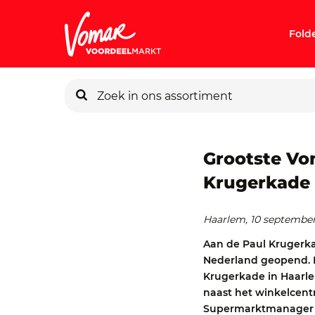
Fold
KIK-kaart
Pincode v
Grootste Vo
Krugerkade 
Persoonlij
Haarlem, 10 septembe
Aan de Paul Krugerka
Nederland geopend. 
Krugerkade in Haarlem 
naast het winkelcent
Supermarktmanager J