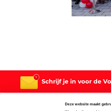
Schrijf je in voor de 
Algemeen
Winkels
Deze website maakt gebru
Over Vomar
Winkelz