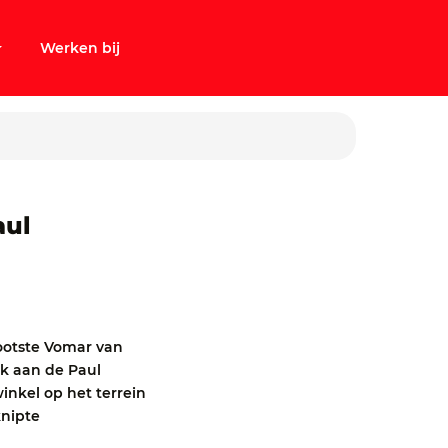
Werken bij
aul
ootste Vomar van
k aan de Paul
winkel op het terrein
knipte