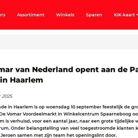
ers
Assortiment
Winkels
Sparen
KIK-kaart
ergeten
mar van Nederland opent aan de P
in Haarlem
k KIK-account
r 2025
de in Haarlem is op woensdag 10 september feestelijk de gr
De Vomar Voordeelmarkt in Winkelcentrum Spaarneboog oo
is verhuisd, voor een aantal jaar, naar een grote tijdelijke 
rum. Onder belangstelling van veel toegestroomde klanten 
eroen samen met zijn team het openingslint door.