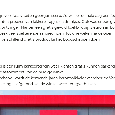
 veel festiviteiten georganiseerd. Zo was er de hele dag een fo
anten proeven van lekkere hapjes en drankjes. Ook was er een gr
 ontvingen klanten een gratis gevuld koekblik bij 15 euro aan b
eek veel spetterende aanbiedingen. Tot drie weken na de openi
 verschillend gratis product bij het boodschappen doen.
el is een ruim parkeerterrein waar klanten gratis kunnen parkeren
e assortiment van de huidige winkel.
boog wordt de komende jaren herontwikkeld waardoor de Vomar
kkeling is afgerond, zal de winkel weer terugverhuizen.