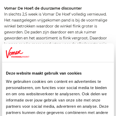
Vomar De Hoef: de duurzame discounter
In slechts 2,5 week is Vomar De Hoef volledig vernieuwd.
Het naastgelegen vrijgekomen pand is bij de voormalige
winkel betrokken waardoor de winkel flink groter is
geworden. De paden zijn daardoor een stuk ruimer
geworden en het assortiment is flink vergroot. Daardoor
kunnen er nóg meer producten voor de allerlaagste prijs
aangeboden worden.
Tijdens de verbouwing is er bovendien volop aandacht
besteed aan verduurzaming. Zo wordt de restwarmte van
de koelingen gebruikt om de winkel te verwarmen.
Deze website maakt gebruik van cookies
Daardoor is de winkel nu volledig gasloos. Ook wordt er
door diverse initiatieven maar liefst 25% energie bespaard.
We gebruiken cookies om content en advertenties te
personaliseren, om functies voor social media te bieden
Extra openingsaanbiedingen
en om ons websiteverkeer te analyseren. Ook delen we
De opening werd gevierd met onder andere een gratis
informatie over jouw gebruik van onze site met onze
XXL-feeststol voor de eerste duizend klanten en er werd
partners voor social media, adverteren en analyse. Deze
koffie met een verse croissant uitgedeeld.
partners kunnen deze gegevens combineren met andere