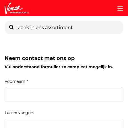
KIK-kaart
Neem contact met ons op
Pincode vergeten
Vul onderstaand formulier zo compleet mogelijk in.
Persoonlijk KIK-account
Voornaam *
Tussenvoegsel