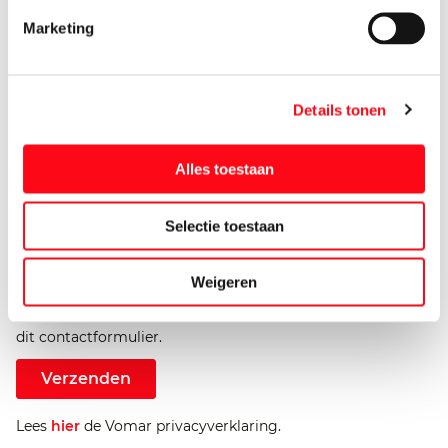
Marketing
Upload een eventuele bijlage
Details tonen
Alles toestaan
Bij het verzenden van dit formulier geef je Vomar
toestemming voor de verwerking van je
Selectie toestaan
persoonsgegevens t.b.v. het reageren op jouw vragen of
opmerkingen. Meer informatie hierover kan je lezen in onze
Weigeren
privacyverklaring. Je kunt deze toestemming op elk
gewenst moment intrekken door een bericht te sturen via
dit contactformulier.
Verzenden
Lees
hier
de Vomar privacyverklaring.