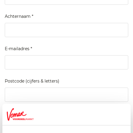
Achternaam *
E-mailadres *
Postcode (cijfers & letters)
Klant-is-Koning kaart nummer (13-cijferig)