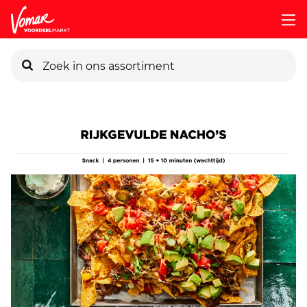
KIK-kaart
Pincode vergeten
Persoonlijk KIK-account