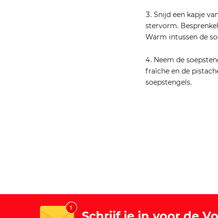
Snijd een kapje van
stervorm. Besprenkel
Warm intussen de so
Neem de soepstenge
fraîche en de pistach
soepstengels.
Schrijf je in voor de 