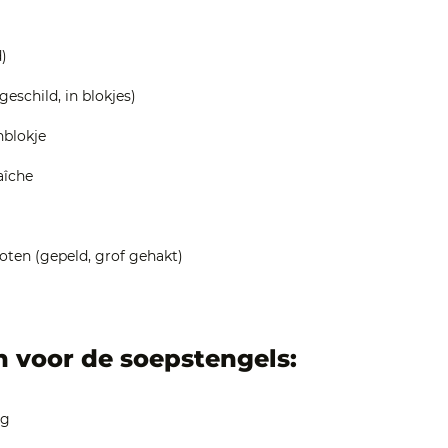
)
geschild, in blokjes)
nblokje
aîche
ten (gepeld, grof gehakt)
n voor de soepstengels:
eg