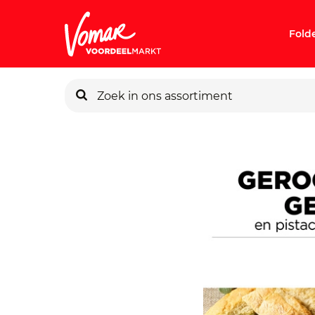
Fold
KIK-kaart
Pincode v
Persoonlij