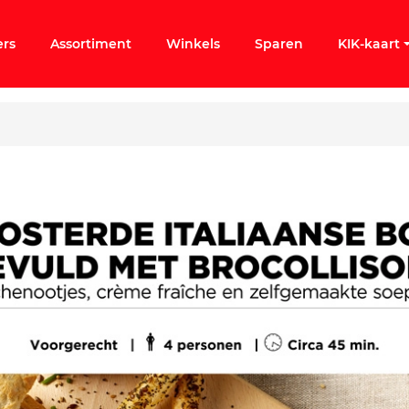
ers
Assortiment
Winkels
Sparen
KIK-kaart
ergeten
k KIK-account