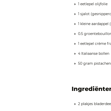
1 eetlepel olijfolie
1 sjalot (gesnipperd
1 kleine aardappel (
0.5 groentebouillo
1 eetlepel crème fr
4 Italiaanse bollen
50 gram pistacheno
Ingrediënte
2 plakjes bladerde