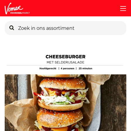
KIK-kaart
Pincode vergeten
Persoonlijk KIK-account