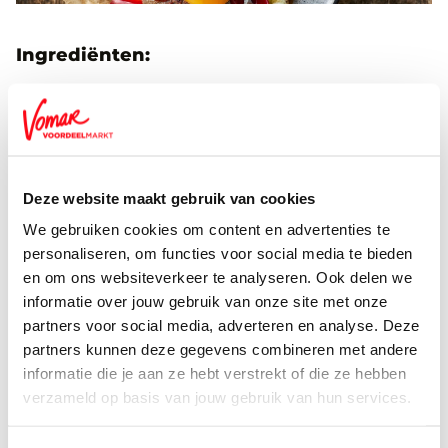
Ingrediënten:
4 Angus Burgers
g'woon olijfolie
4 plakken cheddarkaas
Deze website maakt gebruik van cookies
8 eetlepels g'woon tomatenketchup
We gebruiken cookies om content en advertenties te
personaliseren, om functies voor social media te bieden
0.5 theelepel g'woon paprikapoeder
en om ons websiteverkeer te analyseren. Ook delen we
informatie over jouw gebruik van onze site met onze
4 Hamburgerbroodjes
partners voor social media, adverteren en analyse. Deze
0.25 krop ijsbergsla (in smalle reepjes)
partners kunnen deze gegevens combineren met andere
informatie die je aan ze hebt verstrekt of die ze hebben
1 rode paprika (in smalle reepjes)
verzameld op basis van jouw gebruik van hun services.
200 gram Selleriesalade (kant-en-klaar)