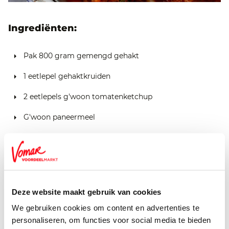
Ingrediënten:
Pak 800 gram gemengd gehakt
1 eetlepel gehaktkruiden
2 eetlepels g'woon tomatenketchup
G'woon paneermeel
1 ui (gesnipperd)
2 eetlepels g'woon olijfolie
2 teentjes knoflook (gesnipperd)
Deze website maakt gebruik van cookies
1 eetlepel Italiaanse kruiden
We gebruiken cookies om content en advertenties te
1 eetlepel g'woon tomatenpuree
personaliseren, om functies voor social media te bieden