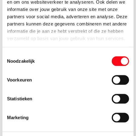
en om ons websiteverkeer te analyseren. Ook delen we
400 gram g'woon tomatenblokjes (blik)
informatie over jouw gebruik van onze site met onze
partners voor social media, adverteren en analyse. Deze
1 bosje verse basilicum
partners kunnen deze gegevens combineren met andere
1 bol mozzarella (grof geraspt)
informatie die je aan ze hebt verstrekt of die ze hebben
verzameld op basis van jouw gebruik van hun services.
Bereiden:
Toestemmingsselectie
Noodzakelijk
Meng het gehakt met de gehaktkruiden en
tomatenketchup en voeg paneermeel toe tot
Voorkeuren
het gehakt smeuïg is. Rol er 12 kleine balletjes van en zet
ze afgedekt een half uur in de koelkast.
Statistieken
Verwarm ondertussen de oven voor op 180°C. Fruit
de ui 5 minuten in de olie. Voeg de knoflook toe en fruit
Marketing
nog 1 minuut mee. Voeg de kruiden en tomatenpuree toe
en roer dit 1 minuut door. Voeg als laatste de
tomatenblokjes toe en breng de saus al roerend aan de