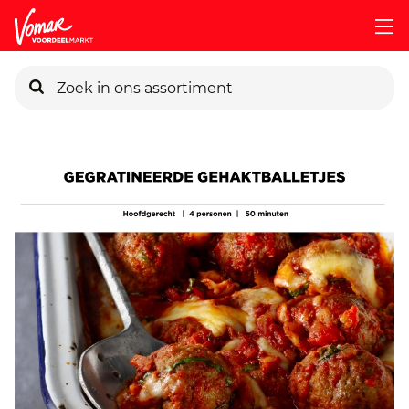
KIK-kaart
Pincode vergeten
Persoonlijk KIK-account