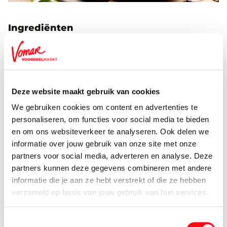
Ingrediënten
50 ml honing
50 ml verse sinaasappelsap
Deze website maakt gebruik van cookies
1 takje verse tijm
We gebruiken cookies om content en advertenties te
Vers gemalen peper (naar smaak)
personaliseren, om functies voor social media te bieden
en om ons websiteverkeer te analyseren. Ook delen we
1 eetlepel boter (op kamertemperatuur)
informatie over jouw gebruik van onze site met onze
partners voor social media, adverteren en analyse. Deze
1 Boer'n Land beenham culinair
partners kunnen deze gegevens combineren met andere
informatie die je aan ze hebt verstrekt of die ze hebben
Bereiden
verzameld op basis van jouw gebruik van hun services.
Toestemmingsselectie
Verwarm de oven voor op 160 °C.