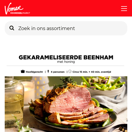
KIK-kaart
Pincode vergeten
Persoonlijk KIK-account