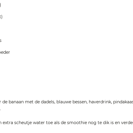
)
t)
s
oeder
r de banaan met de dadels, blauwe bessen, haverdrink, pindakaa
.
 extra scheutje water toe als de smoothie nog te dik is en verdee