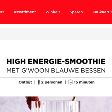
ers
Assortiment
Winkels
Sparen
KIK-kaart
ergeten
k KIK-account