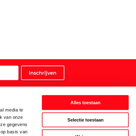
Service
Alles toestaan
Klantenservice
al media te
Klant is Koning-kaart
ik van onze
Selectie toestaan
deze gegevens
Veelgestelde vragen
 op basis van
Inschrijven nieuwsbrief