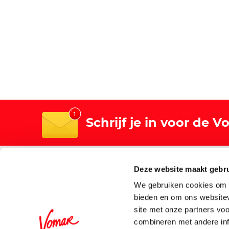
Schrijf je in voor de 
Algemeen
Winkels
Deze website maakt gebru
Over Vomar
Winkelz
We gebruiken cookies om c
Nieuws
bieden en om ons websitev
site met onze partners vo
Werken bij Vomar
combineren met andere inf