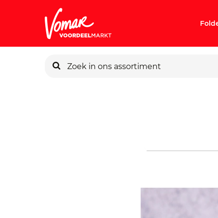
Fold
KIK-kaart
Pincode v
Persoonlij