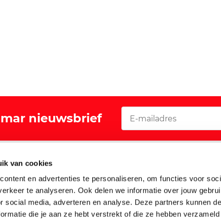
Vomar nieuwsbrief
Acties
ik van cookies
oeker
Folders en aanbiedingen
ontent en advertenties te personaliseren, om functies voor soci
Walibi digitaal sparen
erkeer te analyseren. Ook delen we informatie over jouw gebru
or social media, adverteren en analyse. Deze partners kunnen 
Garantie Leifheit
ormatie die je aan ze hebt verstrekt of die ze hebben verzameld
Garantie Tefal