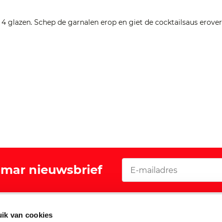
r 4 glazen. Schep de garnalen erop en giet de cocktailsaus erove
Vomar nieuwsbrief
Acties
ik van cookies