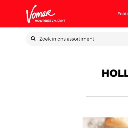
Fold
KIK-kaart
Pincode v
Persoonlij