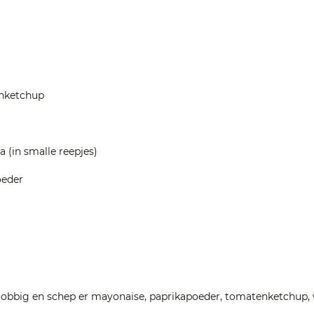
enketchup
a (in smalle reepjes)
oeder
lobbig en schep er mayonaise, paprikapoeder, tomatenketchup, 