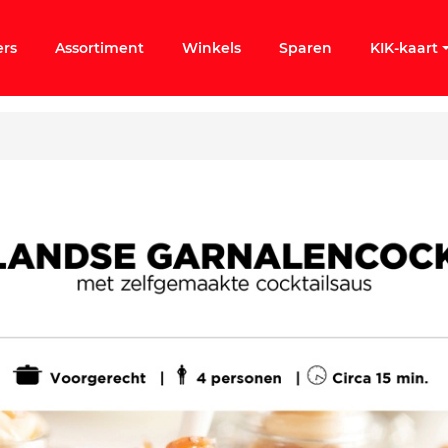
ers
Assortiment
Winkels
Sparen
KIK-kaart
ergeten
k KIK-account