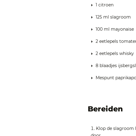
1 citroen
125 ml slagroom
100 ml mayonaise
2 eetlepels tomat
2 eetlepels whisky
8 blaadjes ijsbergsl
Mespunt paprikap
Bereiden
Klop de slagroom 
door.