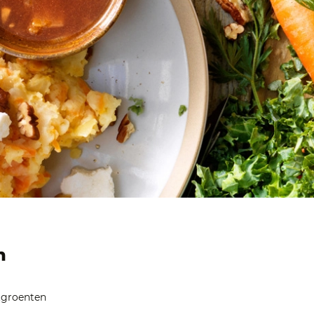
n
otgroenten