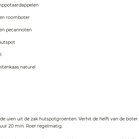
amppotaardappelen
en roomboter
en pecannoten
hutspot
l
itenkaas naturel
de uien uit de zak hutspotgroenten. Verhit de helft van de bote
vuur 20 min. Roer regelmatig.