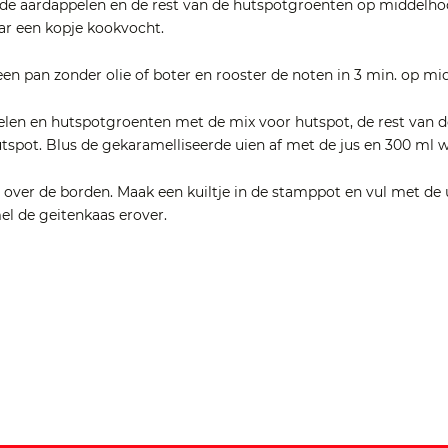
de aardappelen en de rest van de hutspotgroenten op middelhoo
aar een kopje kookvocht.
een pan zonder olie of boter en rooster de noten in 3 min. op m
len en hutspotgroenten met de mix voor hutspot, de rest van d
tspot. Blus de gekaramelliseerde uien af met de jus en 300 ml w
 over de borden. Maak een kuiltje in de stamppot en vul met de 
el de geitenkaas erover.