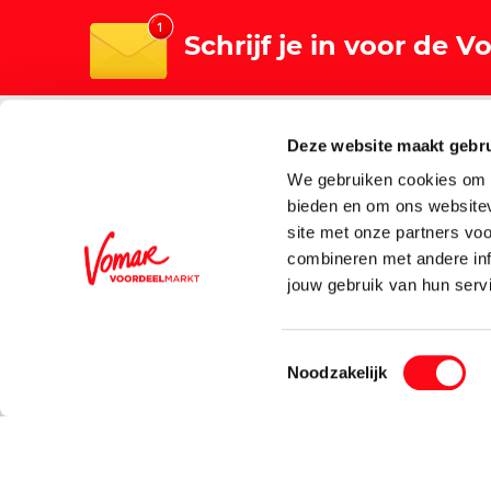
Schrijf je in voor de 
Algemeen
Winkels
Deze website maakt gebru
Over Vomar
Winkelz
We gebruiken cookies om c
Nieuws
bieden en om ons websitev
site met onze partners vo
Werken bij Vomar
combineren met andere inf
jouw gebruik van hun serv
Toestemmingsselectie
Noodzakelijk
Prijs- en tekstwijzigingen onder voorbehoud. Aanbiedingen op de