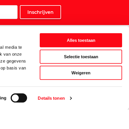
Service
Alles toestaan
Klantenservice
al media te
Klant is Koning-kaart
ik van onze
Selectie toestaan
deze gegevens
Veelgestelde vragen
 op basis van
Inschrijven nieuwsbrief
Weigeren
Privacy- en Cookiebeleid
ing
Details tonen