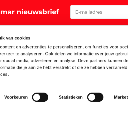
Vomar nieuwsbrief
Acties
ik van cookies
oeker
Folders en aanbiedingen
ontent en advertenties te personaliseren, om functies voor soci
Walibi digitaal sparen
erkeer te analyseren. Ook delen we informatie over jouw gebru
or social media, adverteren en analyse. Deze partners kunnen 
Garantie Leifheit
ormatie die je aan ze hebt verstrekt of die ze hebben verzameld
Garantie Tefal
ices.
Folder niet ontvangen?
Voorkeuren
Statistieken
Market
ze website zijn niet bestemd voor grootverbruikers en/of wederverkopers.