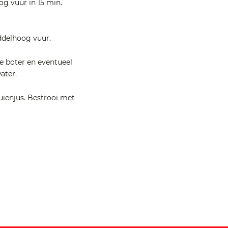
g vuur in 15 min.
iddelhoog vuur.
e boter en eventueel
ater.
uienjus. Bestrooi met