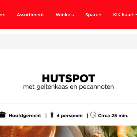
ers
Assortiment
Winkels
Sparen
KIK-kaart
ergeten
k KIK-account