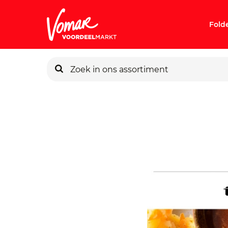
Fold
KIK-kaart
Pincode v
Persoonlij