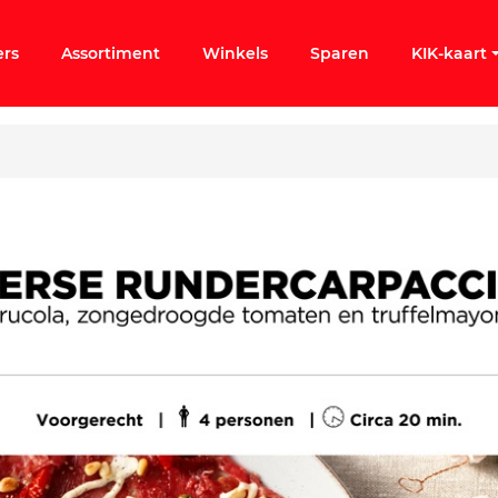
ers
Assortiment
Winkels
Sparen
KIK-kaart
ergeten
k KIK-account