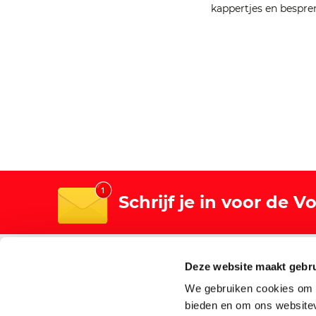
kappertjes en bespre
Schrijf je in voor de 
Algemeen
Winkels
Deze website maakt gebru
Over Vomar
Winkelz
We gebruiken cookies om c
Nieuws
bieden en om ons websitev