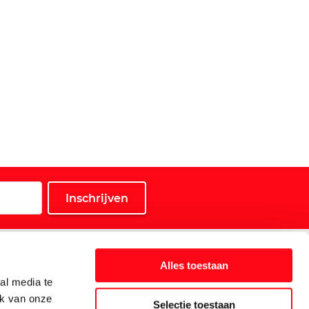
Service
Alles toestaan
Klantenservice
al media te
Klant is Koning-kaart
ik van onze
Selectie toestaan