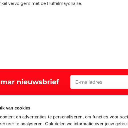
nkel vervolgens met de truffelmayonaise.
Vomar nieuwsbrief
Acties
ik van cookies
oeker
Folders en aanbiedingen
ontent en advertenties te personaliseren, om functies voor soci
Walibi digitaal sparen
erkeer te analyseren. Ook delen we informatie over jouw gebru