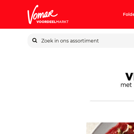
Fold
KIK-kaart
Pincode v
Persoonlij