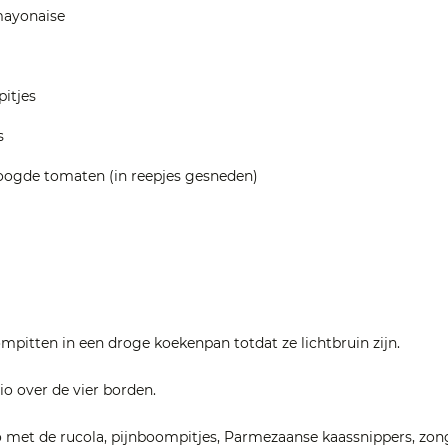
lmayonaise
itjes
s
ogde tomaten (in reepjes gesneden)
mpitten in een droge koekenpan totdat ze lichtbruin zijn.
io over de vier borden.
o met de rucola, pijnboompitjes, Parmezaanse kaassnippers, zo