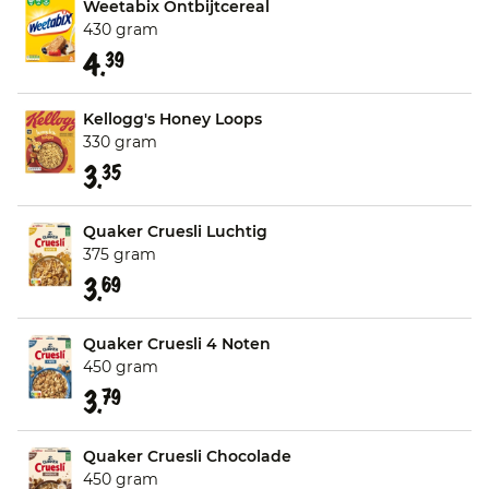
Weetabix Ontbijtcereal
430 gram
4.
39
Kellogg's Honey Loops
330 gram
3.
35
Quaker Cruesli Luchtig
375 gram
3.
69
Quaker Cruesli 4 Noten
450 gram
3.
79
Quaker Cruesli Chocolade
450 gram