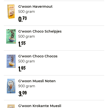
G'woon Havermout
500 gram
0.
73
G'woon Choco Schelpjes
500 gram
1.
55
G'woon Choco Chocos
500 gram
1.
65
G'woon Muesli Noten
900 gram
3.
09
G'woon Krokante Muesli