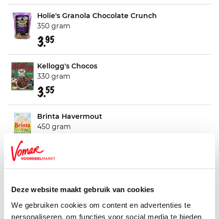
Holie's Granola Chocolate Crunch
350 gram
3.
95
Kellogg's Chocos
330 gram
3.
55
Brinta Havermout
450 gram
2.
39
G'woon 7 Granen Ontbijt
500 gram
Deze website maakt gebruik van cookies
1.
37
We gebruiken cookies om content en advertenties te
personaliseren, om functies voor social media te bieden
Kellogg's Smacks