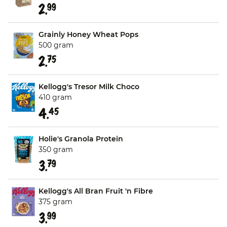
2.
99
Grainly Honey Wheat Pops
500 gram
2.
75
Kellogg's Tresor Milk Choco
410 gram
4.
45
Holie's Granola Protein
350 gram
3.
79
Kellogg's All Bran Fruit 'n Fibre
375 gram
3.
99