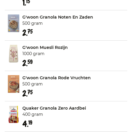
1.
15
G'woon Granola Noten En Zaden
500 gram
2.
75
G'woon Muesli Rozijn
1000 gram
2.
59
G'woon Granola Rode Vruchten
500 gram
2.
75
Quaker Granola Zero Aardbei
400 gram
4.
19