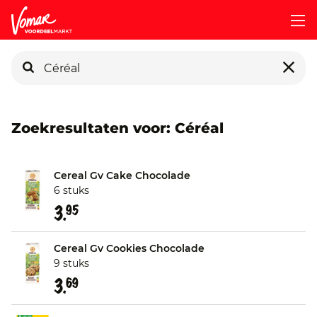
KIK-kaart
Zoekresultaten voor: Céréal
Pincode vergeten
Cereal Gv Cake Chocolade
6 stuks
Persoonlijk KIK-account
3.
95
Cereal Gv Cookies Chocolade
9 stuks
3.
69