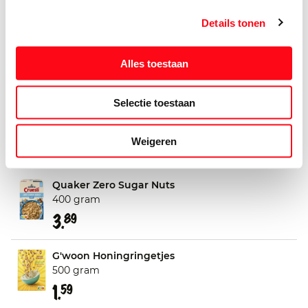
2.
45
Details tonen
Gepofte Tarwe
160 gram
Alles toestaan
1.
98
Selectie toestaan
Quaker Zero Sugar Chocolate
400 gram
Weigeren
3.
89
Quaker Zero Sugar Nuts
400 gram
3.
89
G'woon Honingringetjes
500 gram
1.
59