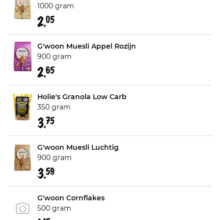
1000 gram
2.
05
G'woon Muesli Appel Rozijn
900 gram
2.
65
Holie's Granola Low Carb
350 gram
3.
75
G'woon Muesli Luchtig
900 gram
3.
59
G'woon Cornflakes
500 gram