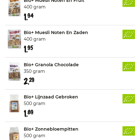
Bio+ Muesli Noten En Fruit
400 gram
1.
94
Bio+ Muesli Noten En Zaden
400 gram
1.
95
Bio+ Granola Chocolade
350 gram
2.
29
Bio+ Lijnzaad Gebroken
500 gram
1.
89
Bio+ Zonnebloempitten
500 gram