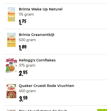
Brinta Wake Up Naturel
115 gram
1.
75
Brinta Graanontbijt
500 gram
1.
89
Kellogg's Cornflakes
375 gram
2.
95
Quaker Cruesli Rode Vruchten
450 gram
3.
59