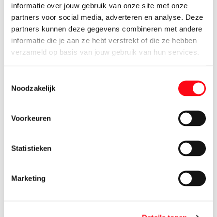
informatie over jouw gebruik van onze site met onze
partners voor social media, adverteren en analyse. Deze
partners kunnen deze gegevens combineren met andere
informatie die je aan ze hebt verstrekt of die ze hebben
verzameld op basis van jouw gebruik van hun services.
Toestemmingsselectie
Noodzakelijk
Nóg meer korting met Voordeel Vouchers
Naast onze wekelijkse topaanbiedingen, profiteer je nu van
nog meer korting. Als Koning(in) vind je elke week
Voorkeuren
Voordeel Vouchers in de Vomar-app waarmee je jaarlijks
tot wel € 600,- éxtra bespaart!
Statistieken
Lees meer
Marketing