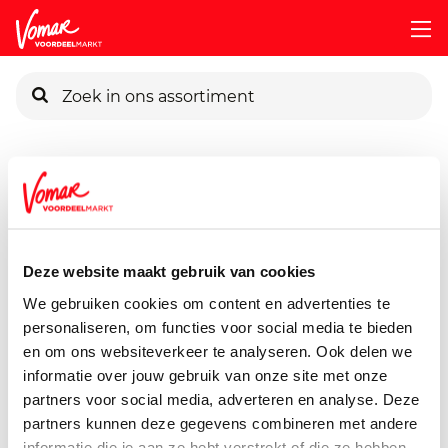
KIK-kaart
Assortiment
Baby & Kind
Baby- En Kindervoeding
Ne
Pincode vergeten
Nestle 12m Yogolino Vanille
400 gram
Deze website maakt gebruik van cookies
Persoonlijk KIK-account
We gebruiken cookies om content en advertenties te
personaliseren, om functies voor social media te bieden
en om ons websiteverkeer te analyseren. Ook delen we
informatie over jouw gebruik van onze site met onze
partners voor social media, adverteren en analyse. Deze
partners kunnen deze gegevens combineren met andere
informatie die je aan ze hebt verstrekt of die ze hebben