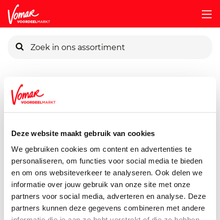
KIK-kaart
Assortiment
Baby & Kind
Baby- En Kindervoeding
Ne
Pincode vergeten
Nestle 6m Kwarkolino Perzik
400 gram
Deze website maakt gebruik van cookies
Persoonlijk KIK-account
We gebruiken cookies om content en advertenties te
personaliseren, om functies voor social media te bieden
en om ons websiteverkeer te analyseren. Ook delen we
informatie over jouw gebruik van onze site met onze
partners voor social media, adverteren en analyse. Deze
partners kunnen deze gegevens combineren met andere
informatie die je aan ze hebt verstrekt of die ze hebben